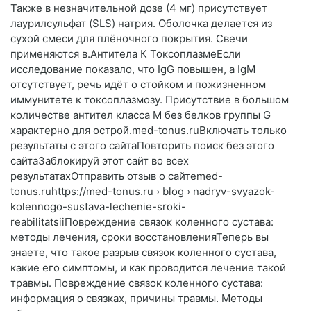
Также в незначительной дозе (4 мг) присутствует
лаурилсульфат (SLS) натрия. Оболочка делается из
сухой смеси для плёночного покрытия. Свечи
применяются в.Антитела К ТоксоплазмеЕсли
исследование показало, что IgG повышен, а IgM
отсутствует, речь идёт о стойком и пожизненном
иммунитете к токсоплазмозу. Присутствие в большом
количестве антител класса М без белков группы G
характерно для острой.med-tonus.ruВключать только
результаты с этого сайтаПовторить поиск без этого
сайтаЗаблокируй этот сайт во всех
результатахОтправить отзыв о сайтеmed-
tonus.ruhttps://med-tonus.ru › blog › nadryv-svyazok-
kolennogo-sustava-lechenie-sroki-
reabilitatsiiПовреждение связок коленного сустава:
методы лечения, сроки восстановленияТеперь вы
знаете, что такое разрыв связок коленного сустава,
какие его симптомы, и как проводится лечение такой
травмы. Повреждение связок коленного сустава:
информация о связках, причины травмы. Методы