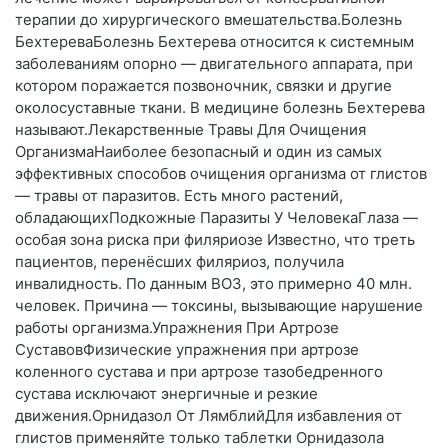
терапии до хирургического вмешательства.Болезнь
БехтереваБолезнь Бехтерева относится к системным
заболеваниям опорно — двигательного аппарата, при
котором поражается позвоночник, связки и другие
околосуставные ткани. В медицине болезнь Бехтерева
называют.Лекарственные Травы Для Очищения
ОрганизмаНаиболее безопасный и один из самых
эффективных способов очищения организма от глистов
— травы от паразитов. Есть много растений,
обладающихПодкожные Паразиты У ЧеловекаГлаза —
особая зона риска при филяриозе Известно, что треть
пациентов, перенёсших филяриоз, получила
инвалидность. По данным ВОЗ, это примерно 40 млн.
человек. Причина — токсины, вызывающие нарушение
работы организма.Упражнения При Артрозе
СуставовФизические упражнения при артрозе
коленного сустава и при артрозе тазобедренного
сустава исключают энергичные и резкие
движения.Орнидазол От ЛямблийДля избавления от
глистов применяйте только таблетки Орнидазола