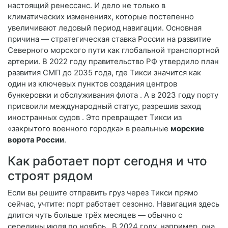
настоящий ренессанс. И дело не только в
климатических изменениях, которые постепенно
увеличивают ледовый период навигации. Основная
причина — стратегическая ставка России на развитие
Северного морского пути как глобальной транспортной
артерии. В 2022 году правительство РФ утвердило план
развития СМП до 2035 года, где Тикси значится как
один из ключевых пунктов создания центров
бункеровки и обслуживания флота
. А в 2023 году порту
присвоили международный статус, разрешив заход
иностранных судов
. Это превращает Тикси из
«закрытого военного городка» в реальные
морские
ворота России
.
Как работает порт сегодня и что
строят рядом
Если вы решите отправить груз через Тикси прямо
сейчас, учтите: порт работает сезонно. Навигация здесь
длится чуть больше трёх месяцев — обычно с
середины июля по ноябрь
. В 2024 году, например, она