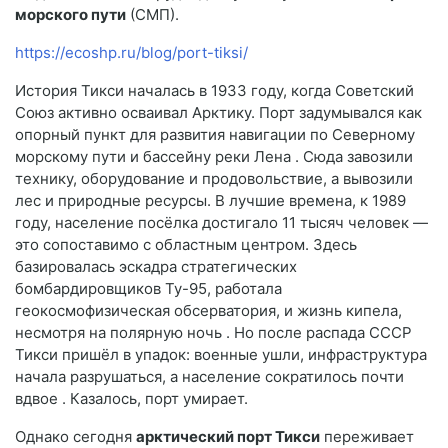
морского пути
(СМП).
https://ecoshp.ru/blog/port-tiksi/
История Тикси началась в 1933 году, когда Советский
Союз активно осваивал Арктику. Порт задумывался как
опорный пункт для развития навигации по Северному
морскому пути и бассейну реки Лена
. Сюда завозили
технику, оборудование и продовольствие, а вывозили
лес и природные ресурсы. В лучшие времена, к 1989
году, население посёлка достигало 11 тысяч человек —
это сопоставимо с областным центром. Здесь
базировалась эскадра стратегических
бомбардировщиков Ту-95, работала
геокосмофизическая обсерватория, и жизнь кипела,
несмотря на полярную ночь
. Но после распада СССР
Тикси пришёл в упадок: военные ушли, инфраструктура
начала разрушаться, а население сократилось почти
вдвое
. Казалось, порт умирает.
Однако сегодня
арктический порт Тикси
переживает