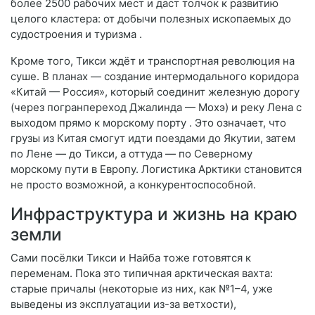
более 2500 рабочих мест и даст толчок к развитию
целого кластера: от добычи полезных ископаемых до
судостроения и туризма
.
Кроме того, Тикси ждёт и транспортная революция на
суше. В планах — создание интермодального коридора
«Китай — Россия», который соединит железную дорогу
(через погранпереход Джалинда — Мохэ) и реку Лена с
выходом прямо к морскому порту
. Это означает, что
грузы из Китая смогут идти поездами до Якутии, затем
по Лене — до Тикси, а оттуда — по Северному
морскому пути в Европу. Логистика Арктики становится
не просто возможной, а конкурентоспособной.
Инфраструктура и жизнь на краю
земли
Сами посёлки Тикси и Найба тоже готовятся к
переменам. Пока это типичная арктическая вахта:
старые причалы (некоторые из них, как №1–4, уже
выведены из эксплуатации из-за ветхости),